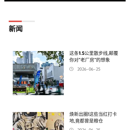
新闻
这条1.5公里散步线,颠覆
你对"老厂房"的想象
2026-06-25
焕新出圈!这些当红打卡
地,竟都曾是粮仓