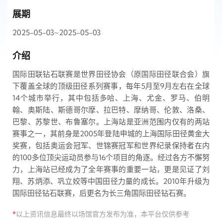
展期
2025-05-03~2025-05-03
介绍
国际田联钻石联赛是世界田径协会（原国际田径联合会）旗
下覆盖全球的顶级田径系列赛事，每年5月至9月左右在全球
14个城市举行，其中包括多哈、上海、尤金、罗马、伯明
翰、奥斯陆、斯德哥尔摩、拉巴特、摩纳哥、伦敦、洛桑、
巴黎、苏黎世、布鲁塞尔。上海站是亚洲范围内仅有的两站
赛事之一，其前身是2005年登陆申城的上海国际田径黄金大
奖赛，包括奥运会冠军、世锦赛冠军和世界纪录保持者在内
的100多位顶尖运动员参与16个项目的角逐。经过各方不懈努
力，上海站已经成为了全年赛事的重要一站，更是见证了刘
翔、苏炳添、巩立姣等中国田径力量的成长。2010年升级为
国际田径钻石联赛，后更名为长三角国际田径钻石赛。
*
以上资讯信息最终以场馆官方发布为准，本平台仅供参考