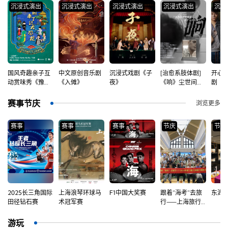
沉浸式演出
沉浸式演出
沉浸式演出
沉浸式演出
沉浸
大
国风奇趣亲子互
中文原创音乐剧
沉浸式戏剧《子
[治愈系肢体剧]
开心
动赏味秀《豫园
《入傩》
夜》
《响》尘世间，
剧《
来了只大恐龙》
愿我们都被看见
爵》
赛事节庆
浏览更多
赛事
赛事
赛事
节庆
节庆
2025长三角国际
上海浪琴环球马
F1中国大奖赛
跟着“海考”去旅
东湖
田径钻石赛
术冠军赛
行⸺上海旅行
摄影大赛
游玩