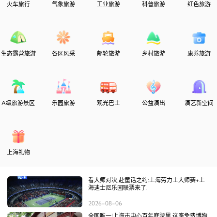
火车旅行
气象旅游
工业旅游
科普旅游
红色旅游
生态露营旅游
各区风采
邮轮旅游
乡村旅游
康养旅游
A级旅游景区
乐园旅游
观光巴士
公益演出
演艺新空间
上海礼物
看大师对决,赴童话之约:上海劳力士大师赛+上
海迪士尼乐园联票来了!
2026-08-06
全国唯一!上海市中心百年庭院里,这座免费博物