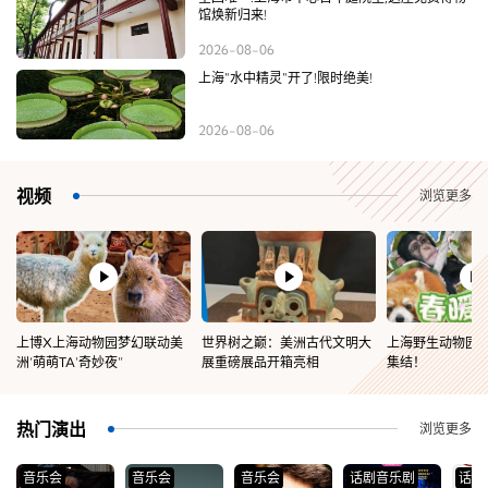
馆焕新归来!
2026-08-06
上海"水中精灵"开了!限时绝美!
2026-08-06
视频
浏览更多
闪
上博X上海动物园梦幻联动美
世界树之巅：美洲古代文明大
上海野生动物园
洲‘萌萌TA’奇妙夜”
展重磅展品开箱亮相
集结！
热门演出
浏览更多
音乐会
音乐会
音乐会
话剧音乐剧
话剧