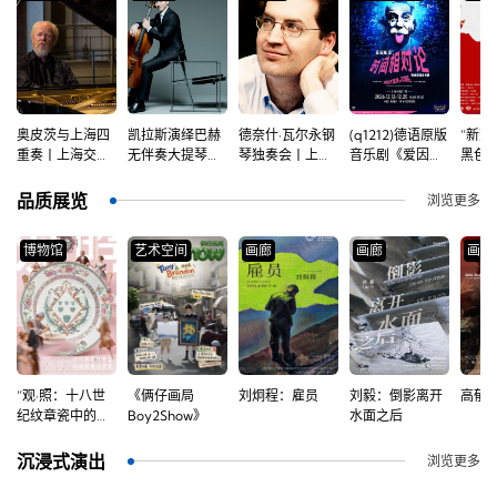
系
奥皮茨与上海四
凯拉斯演绎巴赫
德奈什·瓦尔永钢
(q1212)德语原版
“新荒
重奏丨上海交响
无伴奏大提琴组
琴独奏会丨上海
音乐剧《爱因斯
黑色幽
乐团音乐季
曲丨上海交响乐
交响乐团音乐季
坦：时间相对
《暗
团音乐季
论》
碑必
品质展览
浏览更多
路站
博物馆
艺术空间
画廊
画廊
画廊
“观·照：十八世
《俩仔画局
刘炯程：雇员
刘毅：倒影离开
高郁
纪纹章瓷中的时
Boy2Show》
水面之后
尚与世界”
沉浸式演出
浏览更多