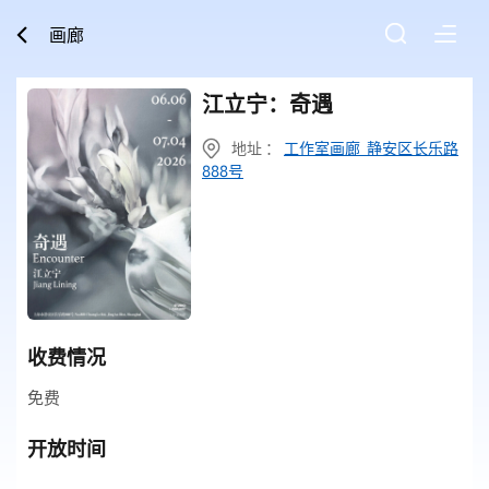
画廊
江立宁：奇遇
地址 ：
工作室画廊 静安区长乐路
888号
收费情况
免费
开放时间